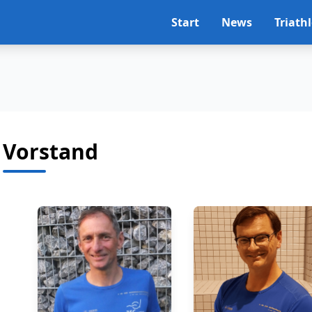
Start
News
Triath
Vorstand