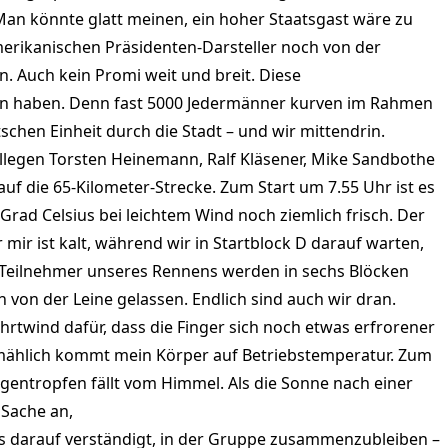
 Man könnte glatt meinen, ein hoher Staatsgast wäre zu
erikanischen Präsidenten-Darsteller noch von der
. Auch kein Promi weit und breit. Diese
n haben. Denn fast 5000 Jedermänner kurven im Rahmen
chen Einheit durch die Stadt – und wir mittendrin.
egen Torsten Heinemann, Ralf Kläsener, Mike Sandbothe
f die 65-Kilometer-Strecke. Zum Start um 7.55 Uhr ist es
f Grad Celsius bei leichtem Wind noch ziemlich frisch. Der
 mir ist kalt, während wir in Startblock D darauf warten,
0 Teilnehmer unseres Rennens werden in sechs Blöcken
n von der Leine gelassen. Endlich sind auch wir dran.
hrtwind dafür, dass die Finger sich noch etwas erfrorener
lmählich kommt mein Körper auf Betriebstemperatur. Zum
egentropfen fällt vom Himmel. Als die Sonne nach einer
 Sache an,
s darauf verständigt, in der Gruppe zusammenzubleiben –