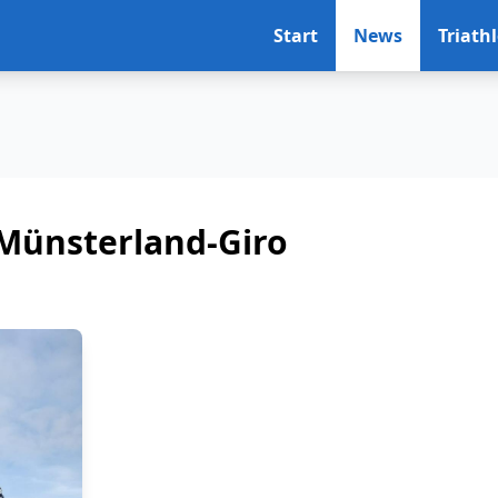
Start
News
Triath
Münsterland-Giro