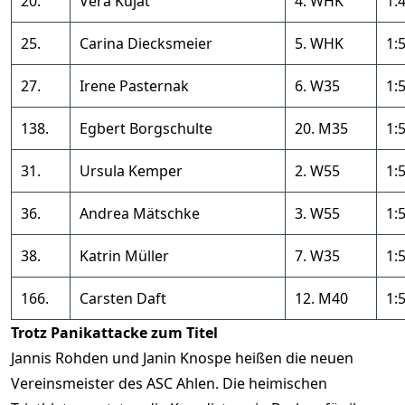
20.
Vera Kujat
4. WHK
1:
25.
Carina Diecksmeier
5. WHK
1:
27.
Irene Pasternak
6. W35
1:
138.
Egbert Borgschulte
20. M35
1:
31.
Ursula Kemper
2. W55
1:
36.
Andrea Mätschke
3. W55
1:
38.
Katrin Müller
7. W35
1:
166.
Carsten Daft
12. M40
1:
Trotz Panikattacke zum Titel
Jannis Rohden und Janin Knospe heißen die neuen
Vereinsmeister des ASC Ahlen. Die heimischen