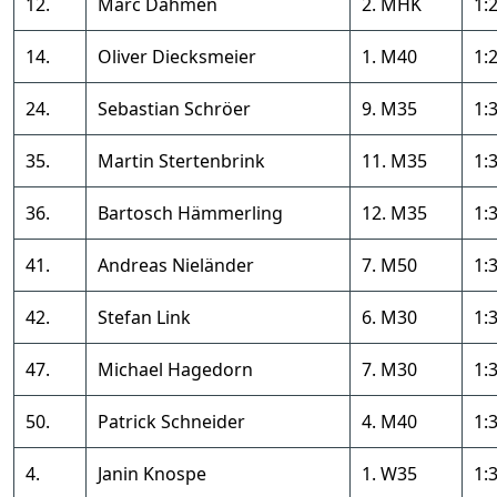
12.
Marc Dahmen
2. MHK
1:
14.
Oliver Diecksmeier
1. M40
1:
24.
Sebastian Schröer
9. M35
1:
35.
Martin Stertenbrink
11. M35
1:
36.
Bartosch Hämmerling
12. M35
1:
41.
Andreas Nieländer
7. M50
1:
42.
Stefan Link
6. M30
1:
47.
Michael Hagedorn
7. M30
1:
50.
Patrick Schneider
4. M40
1:
4.
Janin Knospe
1. W35
1: